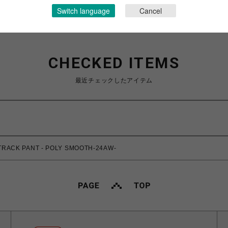
Switch language
Cancel
CHECKED ITEMS
最近チェックしたアイテム
RACK PANT - POLY SMOOTH-24AW-