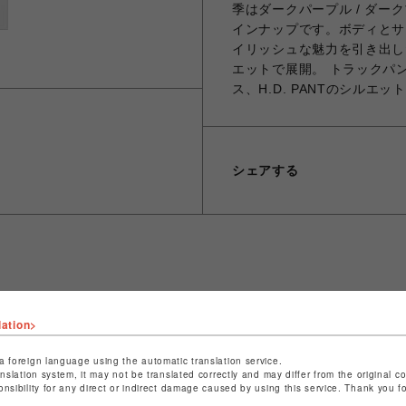
季はダークパープル / ダー
インナップです。ボディとサ
イリッシュな魅力を引き出し
エットで展開。 トラックパン
ス、H.D. PANTのシル
シェアする
ショップ名
ビーバー
店舗名
池袋PARCO
lation>
特定商取引法など法令に基づく表記は
こちら
a foreign language using the automatic translation service.
anslation system, it may not be translated correctly and may differ from the original c
ショップお問い合わせは
こちら
onsibility for any direct or indirect damage caused by using this service. Thank you 