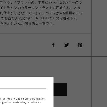
クブラウン / ブラックの、非常にシックな3カラーのラ
イドラインのカラーコントラストも抑えられ、スタ
た仕上がりとなっています。パンツは全5種類のシル
ツと並び人気の高い〈NEEDLES〉の定番ボトム
エットを落とし込んだ個性的な一本です。
SHOP TOP
ontent of the page before translation.
for your understanding in advance.