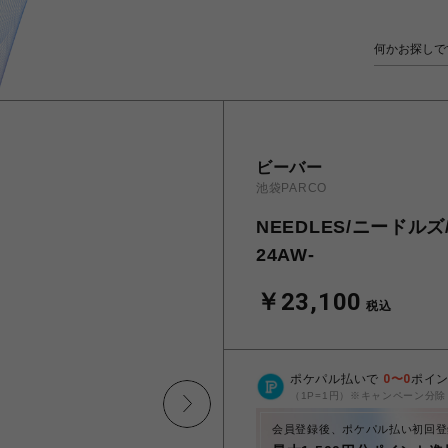
ビーバー
池袋PARCO
NEEDLES/ニードルズ/H.
24AW-
￥23,100
税込
ポケパル払いで
0
〜
0
ポイ
（1P=1円）※キャンペーン分除
会員登録後、ポケパル払い初回登