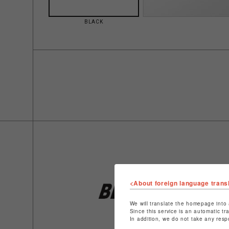
BLACK
<About foreign language trans
We will translate the homepage into 
Since this service is an automatic tr
In addition, we do not take any resp