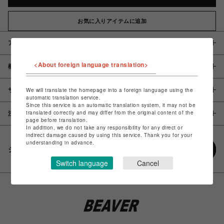
お気に入りアイテムに追加
アイテム説明 / 素材
<About foreign language translation>
概要
サイズ
We will translate the homepage into a foreign language using the
automatic translation service.
Since this service is an automatic translation system, it may not be
translated correctly and may differ from the original content of the
注意事項
page before translation.
In addition, we do not take any responsibility for any direct or
indirect damage caused by using this service. Thank you for your
understanding in advance.
シェアする
Switch language
Cancel