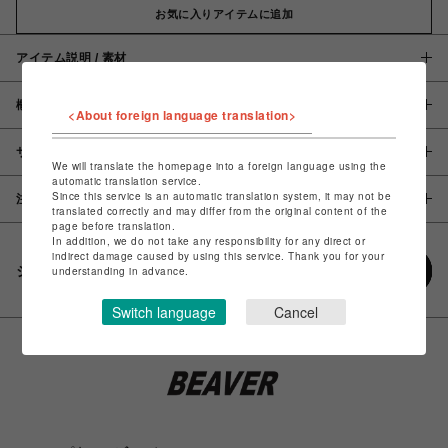
お気に入りアイテムに追加
アイテム説明 / 素材
概要
<About foreign language translation>
サイズ
We will translate the homepage into a foreign language using the
automatic translation service.
Since this service is an automatic translation system, it may not be
注意事項
translated correctly and may differ from the original content of the
page before translation.
In addition, we do not take any responsibility for any direct or
indirect damage caused by using this service. Thank you for your
シェアする
understanding in advance.
Switch language
Cancel