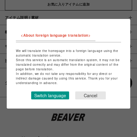
お気に入りアイテムに追加
アイテム説明 / 素材
概要
<About foreign language translation>
サイズ
We will translate the homepage into a foreign language using the
automatic translation service.
Since this service is an automatic translation system, it may not be
注意事項
translated correctly and may differ from the original content of the
page before translation.
In addition, we do not take any responsibility for any direct or
indirect damage caused by using this service. Thank you for your
シェアする
understanding in advance.
Switch language
Cancel