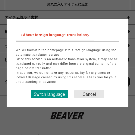
お気に入りアイテムに追加
アイテム説明 / 素材
概要
<About foreign language translation>
サイズ
We will translate the homepage into a foreign language using the
automatic translation service.
Since this service is an automatic translation system, it may not be
注意事項
translated correctly and may differ from the original content of the
page before translation.
In addition, we do not take any responsibility for any direct or
indirect damage caused by using this service. Thank you for your
シェアする
understanding in advance.
Switch language
Cancel