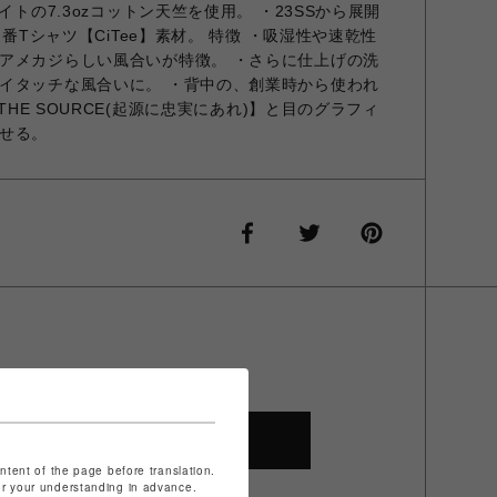
イトの7.3ozコットン天竺を使用。 ・23SSから展開
定番Tシャツ【CiTee】素材。 特徴 ・吸湿性や速乾性
アメカジらしい風合いが特徴。 ・さらに仕上げの洗
イタッチな風合いに。 ・背中の、創業時から使われ
 THE SOURCE(起源に忠実にあれ)】と目のグラフィ
せる。
SHOP TOP
ontent of the page before translation.
for your understanding in advance.