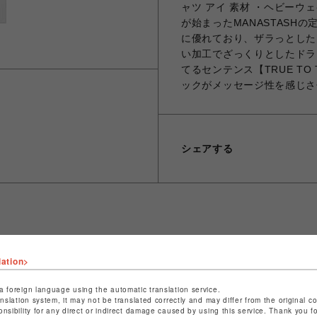
ャツ アイ 素材 ・ヘビーウェ
が始まったMANASTASHの
に優れており、ザラっとした
い加工でざっくりとしたドラ
てるセンテンス【TRUE TO
ックがメッセージ性を感じさ
シェアする
ショップ名
ビーバー
lation>
店舗名
池袋PARCO
a foreign language using the automatic translation service.
特定商取引法など法令に基づく表記は
こちら
anslation system, it may not be translated correctly and may differ from the original c
onsibility for any direct or indirect damage caused by using this service. Thank you 
ショップお問い合わせは
こちら