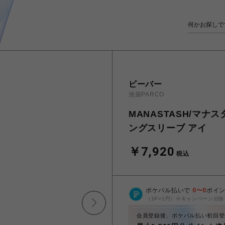
ビーバー
池袋PARCO
MANASTASH/マナスタ
ングスリーブ アイ
￥7,920
税込
ポケパル払いで
0
〜
0
ポイ
（1P=1円）※キャンペーン分除
会員登録後、ポケパル払い初回登