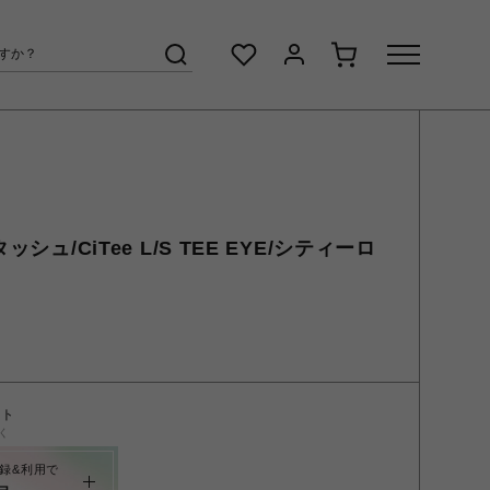
ッシュ/CiTee L/S TEE EYE/シティーロ
ント
く
録&利用で