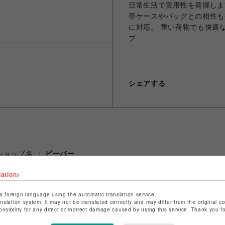
日常生活で実用性を発揮しま
帯ケースやバッグとの相性も
に対応。 重い荷物でも快適
プ
シェアする
ショップ名
ビーバー
店舗名
池袋PARCO
lation>
特定商取引法など法令に基づく表記は
こちら
a foreign language using the automatic translation service.
ショップお問い合わせは
こちら
anslation system, it may not be translated correctly and may differ from the original c
onsibility for any direct or indirect damage caused by using this service. Thank you 