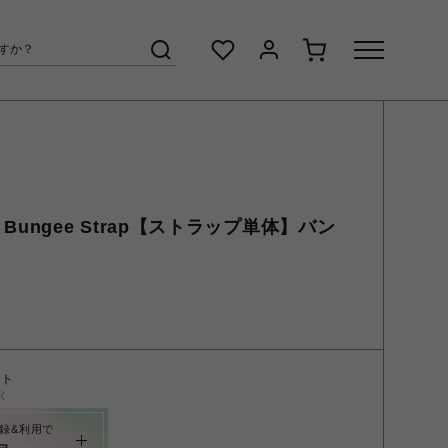
ー Bungee Strap【ストラップ単体】バン
ント
く
録&利用で