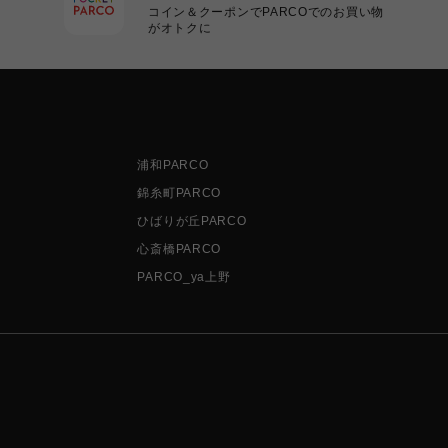
コイン＆クーポンでPARCOでのお買い物
がオトクに
浦和PARCO
錦糸町PARCO
ひばりが丘PARCO
心斎橋PARCO
PARCO_ya上野