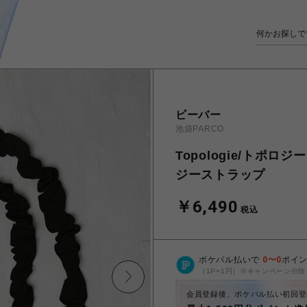
ビーバー
池袋PARCO
Topologie/トポロジ
ジーストラップ
￥6,490
税込
ポケパル払いで
0
〜
0
ポイ
（1P=1円）※キャンペーン分除
会員登録後、ポケパル払い初回登