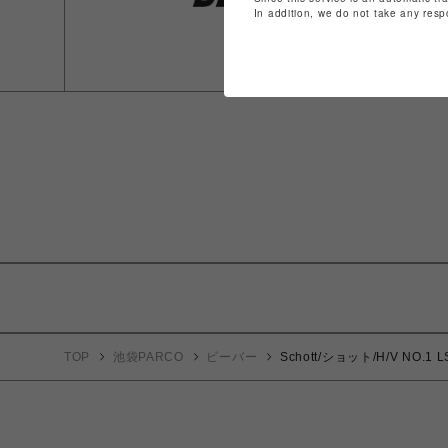
In addition, we do not take any resp
TOP
池袋PARCO
ビーバー
Schott/ショット/H/V NO