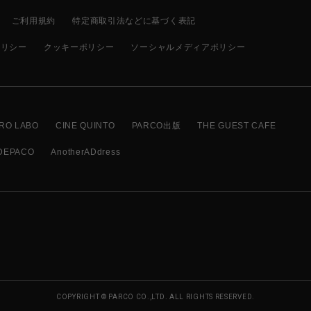
ご利用規約
特定商取引法などに基づく表記
ポリシー
クッキーポリシー
ソーシャルメディアポリシー
RO LABO
CINE QUINTO
PARCO出版
THE GUEST CAFE
DEPACO
AnotherADdress
COPYRIGHT © PARCO CO.,LTD. ALL RIGHTS RESERVED.