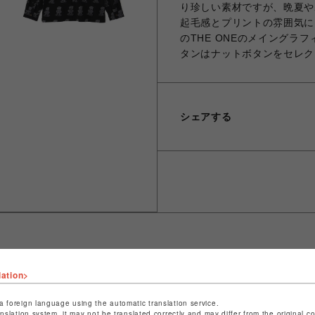
り珍しい素材ですが、晩夏や
起毛感とプリントの雰囲気に
のTHE ONEのメイングラ
タンはナットボタンをセレク
シェアする
lation>
ショップ名
ビーバー
店舗名
池袋PARCO
a foreign language using the automatic translation service.
anslation system, it may not be translated correctly and may differ from the original c