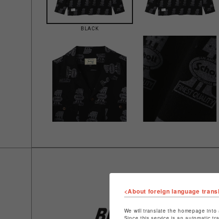
BLACK
<About foreign language trans
We will translate the homepage into 
Since this service is an automatic tr