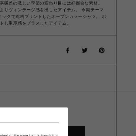
寒暖差の激しい季節の変わり目には好都合な素材。
よりヴィンテージ感を出したアイテム。 今期テーマ
フィックで総柄プリントしたオープンカラーシャツ。 ボ
トし重厚感をプラスしたアイテム。
SHOP TOP
ontent of the page before translation.