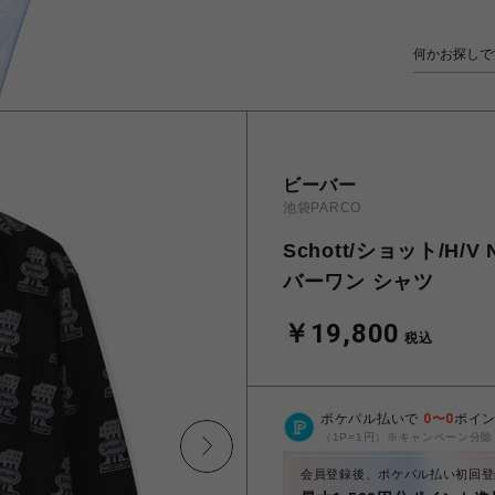
ビーバー
池袋PARCO
Schott/ショット/H/
バーワン シャツ
￥19,800
税込
ポケパル払いで
0
〜
0
ポイ
（1P=1円）※キャンペーン分除
会員登録後、ポケパル払い初回登