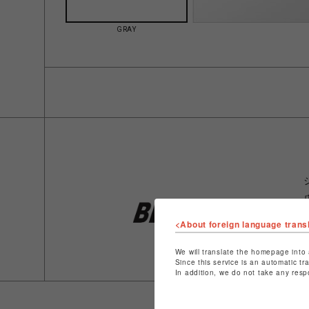
GRAY
<About foreign language trans
We will translate the homepage into 
Since this service is an automatic tr
In addition, we do not take any resp