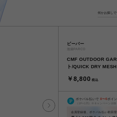
ビーバー
池袋PARCO
CMF OUTDOOR 
ト/QUICK DRY MESH 
￥8,800
税込
ポケパル払いで
0
〜
0
ポイ
（1P=1円）※キャンペーン分除
会員登録後、ポケパル払い初回登