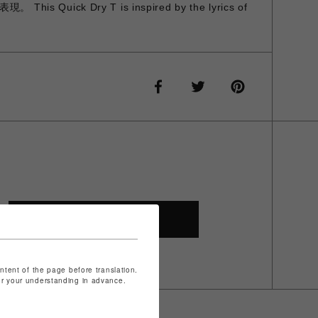
Quick Dry T is inspired by the lyrics of
SHOP TOP
ontent of the page before translation.
for your understanding in advance.