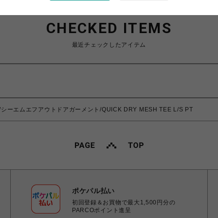
CHECKED ITEMS
最近チェックしたアイテム
T/シーエムエフアウトドアガーメント/QUICK DRY MESH TEE L/S PT
ポケパル払い
初回登録＆お買物で最大1,500円分の
PARCOポイント進呈