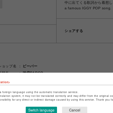
中に出てくる歌詞から着想し表現。 This 
a famous IGGY POP song.
シェアする
ショップ名
ビーバー
店舗名
池袋PARCO
lation>
特定商取引法など法令に基づく表記は
こちら
ショップお問い合わせは
こちら
a foreign language using the automatic translation service.
anslation system, it may not be translated correctly and may differ from the original c
onsibility for any direct or indirect damage caused by using this service. Thank you 
Switch language
Cancel