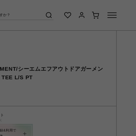
GARMENT/シーエムエフアウトドアガーメン
TEE L/S PT
ント
く
録&利用で