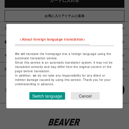
カートに入れる
お気に入りアイテムに追加
アイテム説明 / 素材
<About foreign language translation>
概要
We will translate the homepage into a foreign language using the
サイズ
automatic translation service.
Since this service is an automatic translation system, it may not be
translated correctly and may differ from the original content of the
注意事項
page before translation.
In addition, we do not take any responsibility for any direct or
indirect damage caused by using this service. Thank you for your
understanding in advance.
シェアする
Switch language
Cancel