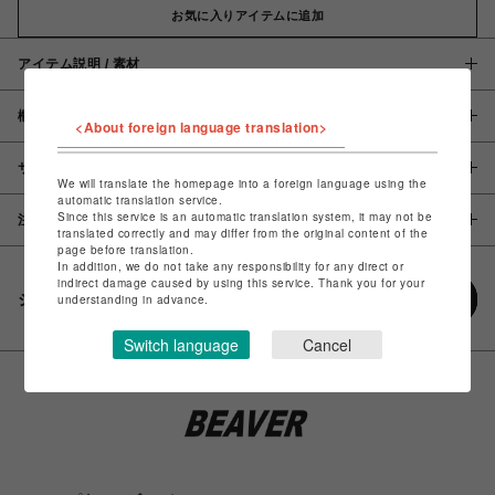
お気に入りアイテムに追加
アイテム説明 / 素材
概要
<About foreign language translation>
サイズ
We will translate the homepage into a foreign language using the
automatic translation service.
Since this service is an automatic translation system, it may not be
注意事項
translated correctly and may differ from the original content of the
page before translation.
In addition, we do not take any responsibility for any direct or
indirect damage caused by using this service. Thank you for your
シェアする
understanding in advance.
Switch language
Cancel