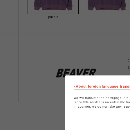
purple
<About foreign language trans
We will translate the homepage into 
Since this service is an automatic tr
In addition, we do not take any resp