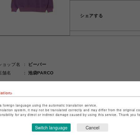
シェアする
ショップ名
ビーバー
店舗名
池袋PARCO
特定商取引法など法令に基づく表記は
こちら
lation>
ショップお問い合わせは
こちら
a foreign language using the automatic translation service.
anslation system, it may not be translated correctly and may differ from the original c
onsibility for any direct or indirect damage caused by using this service. Thank you 
Switch language
Cancel