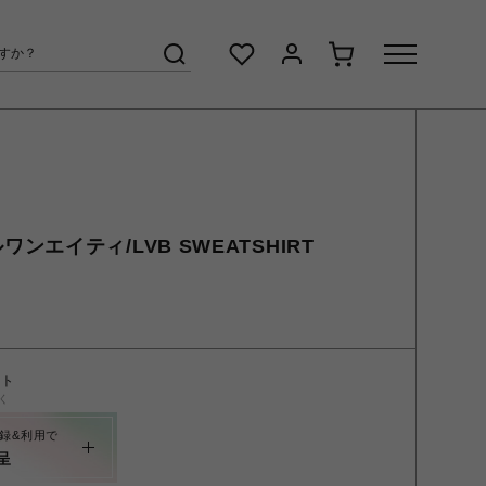
イルワンエイティ/LVB SWEATSHIRT
ント
く
録&利用で
呈