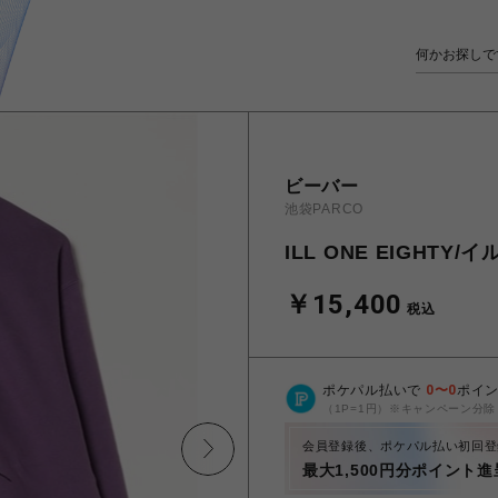
ビーバー
池袋PARCO
ILL ONE EIGHTY/
￥15,400
税込
ポケパル払いで
0
〜
0
ポイ
（1P=1円）※キャンペーン分除
会員登録後、ポケパル払い初回登
最大1,500円分ポイント進