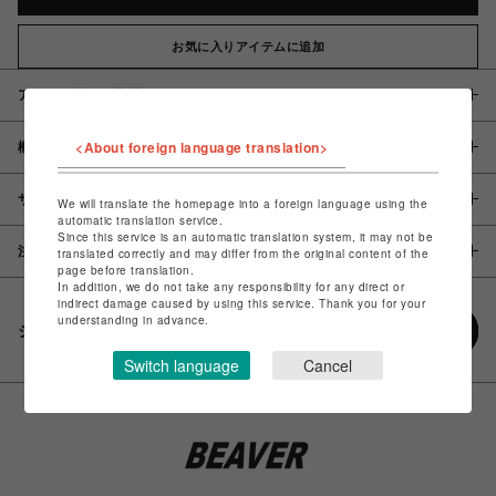
お気に入りアイテムに追加
アイテム説明 / 素材
<About foreign language translation>
概要
サイズ
We will translate the homepage into a foreign language using the
automatic translation service.
Since this service is an automatic translation system, it may not be
注意事項
translated correctly and may differ from the original content of the
page before translation.
In addition, we do not take any responsibility for any direct or
indirect damage caused by using this service. Thank you for your
understanding in advance.
シェアする
Switch language
Cancel