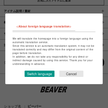
お気に入りアイテムに追加
アイテム説明 / 素材
概要
<About foreign language translation>
サイズ
We will translate the homepage into a foreign language using the
automatic translation service.
注意事項
Since this service is an automatic translation system, it may not be
translated correctly and may differ from the original content of the
page before translation.
In addition, we do not take any responsibility for any direct or
indirect damage caused by using this service. Thank you for your
シェアする
understanding in advance.
Switch language
Cancel
ショップ名
ビーバー