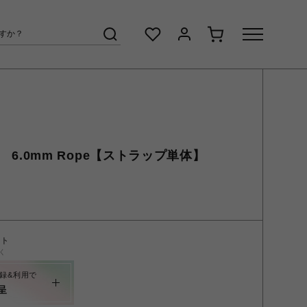
ジー 6.0mm Rope【ストラップ単体】
ント
く
録&利用で
呈