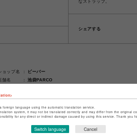
なストラップ。
シェアする
ショップ名
ビーバー
店舗名
池袋PARCO
特定商取引法など法令に基づく表記は
こちら
lation>
ショップお問い合わせは
こちら
a foreign language using the automatic translation service.
anslation system, it may not be translated correctly and may differ from the original c
onsibility for any direct or indirect damage caused by using this service. Thank you 
Switch language
Cancel