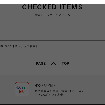
CHECKED ITEMS
最近チェックしたアイテム
.0mm Rope【ストラップ単体】
ポケパル払い
初回登録＆お買物で最大1,500円分の
PARCOポイント進呈