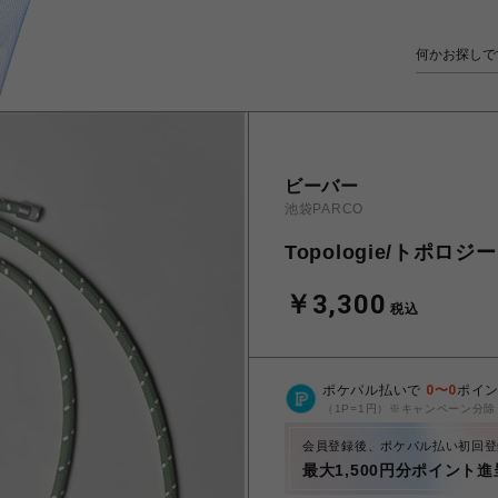
ビーバー
池袋PARCO
Topologie/トポロ
￥3,300
税込
ポケパル払いで
0
〜
0
ポイ
（1P=1円）※キャンペーン分除
会員登録後、ポケパル払い初回登
最大1,500円分ポイント進