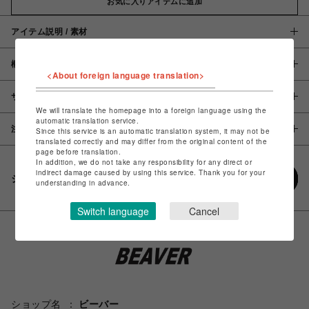
お気に入りアイテムに追加
アイテム説明 / 素材
概要
<About foreign language translation>
サイズ
We will translate the homepage into a foreign language using the
automatic translation service.
注意事項
Since this service is an automatic translation system, it may not be
translated correctly and may differ from the original content of the
page before translation.
In addition, we do not take any responsibility for any direct or
indirect damage caused by using this service. Thank you for your
シェアする
understanding in advance.
Switch language
Cancel
ショップ名
ビーバー