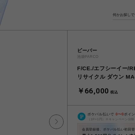
ビーバー
池袋PARCO
F/CE./エフシーイー/RE
リサイクル ダウン MA
￥66,000
税込
ポケパル払いで
0
〜
0
ポイ
（1P=1円）※キャンペーン分除
会員登録後、ポケパル払い初回登