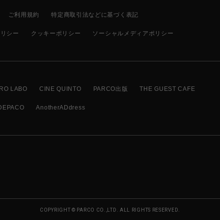
ご利用規約
特定商取引法などに基づく表記
ポリシー
クッキーポリシー
ソーシャルメディアポリシー
RO LABO
CINE QUINTO
PARCO出版
THE GUEST CAFE
DEPACO
AnotherADdress
COPYRIGHT © PARCO CO.,LTD. ALL RIGHTS RESERVED.