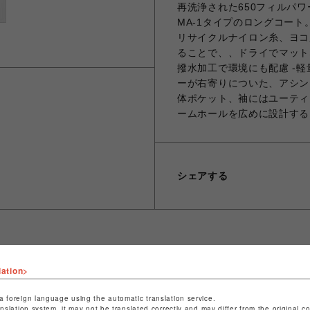
再洗浄された650フィルパ
MA-1タイプのロングコート
リサイクルナイロン糸、ヨコ
ることで、、ドライでマット
撥水加工で環境にも配慮 -
ーが右寄りについた、アシン
体ポケット、袖にはユーティ
ームホールを広めに設計する
シェアする
lation>
ショップ名
ビーバー
店舗名
池袋PARCO
a foreign language using the automatic translation service.
anslation system, it may not be translated correctly and may differ from the original c