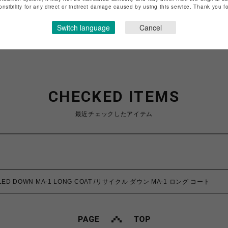
特定商取引法など法令に基づく表記は
こちら
onsibility for any direct or indirect damage caused by using this service. Thank you 
ショップお問い合わせは
こちら
Switch language
Cancel
CHECKED ITEMS
最近チェックしたアイテム
LED DOWN MA-1 LONG COAT /リサイクル ダウン MA-1 ロング コート