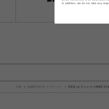
In addition, we do not take any resp
TOP
池袋PARCO
ビーバー
F/CE./エフシーイー/RECYC