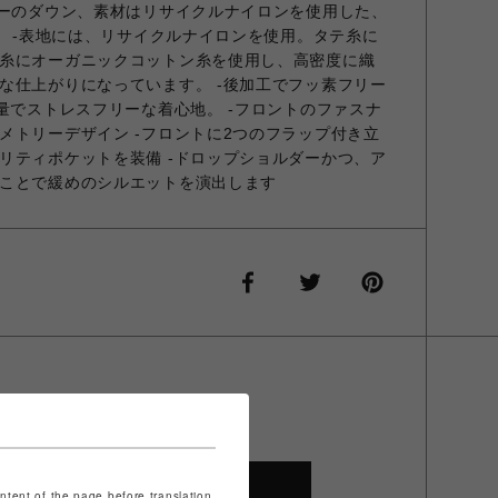
ワーのダウン、素材はリサイクルナイロンを使用した、
。 -表地には、リサイクルナイロンを使用。タテ糸に
糸にオーガニックコットン糸を使用し、高密度に織
な仕上がりになっています。 -後加工でフッ素フリー
軽量でストレスフリーな着心地。 -フロントのファスナ
メトリーデザイン -フロントに2つのフラップ付き立
リティポケットを装備 -ドロップショルダーかつ、ア
ことで緩めのシルエットを演出します
SHOP TOP
ontent of the page before translation.