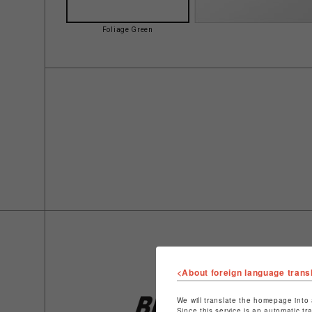
Foliage Green
<About foreign language trans
We will translate the homepage into 
Since this service is an automatic tr