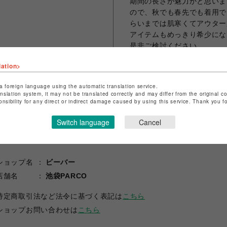
期間の長さが魅力かと思いま
ので、秋でも春先でも着用で
らいまでは肌寒くてアウター
アイテムもめっきり希少にな
是非ご検討ください。
lation>
a foreign language using the automatic translation service.
シェアする
anslation system, it may not be translated correctly and may differ from the original c
onsibility for any direct or indirect damage caused by using this service. Thank you 
Switch language
Cancel
ショップ名
ビーバー
店舗名
池袋PARCO
特定商取引法など法令に基づく表記は
こちら
ショップお問い合わせは
こちら