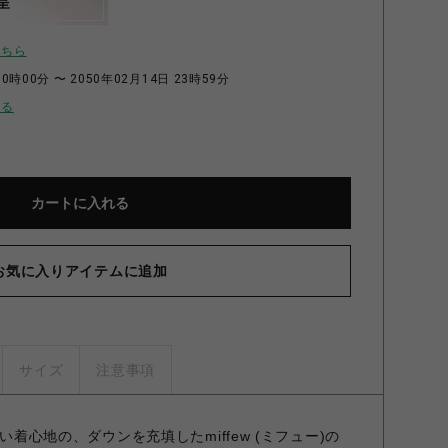
呈
こちら
0時00分 〜 2050年02月14日 23時59分
せる
カートに入れる
お気に入りアイテムに追加
サイズ
注意事項
りと軽い着心地の、ダウンを充填したmiffew (ミフュー)の