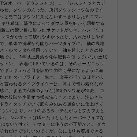
HIRTS(オーバーダウンシャツ)」。 ドレスシャツとカジ
わせ、ダウンの入った、所謂ダウンシャツなのです
ッと見ではダウンに見えないすっきりしたミニマル
ッキリ感は、部位によってダウン量を細かく調整する
両脇には縫い目に沿ったポケットがつき、ハンドウォ
トレスがかかって破れやすかったり、汚れたりしやす
で、単体で洗濯が可能なパーツタイプに。 袖の裏地
ステルタフタを採用していて、袖を通したときの接
地です。 3年以上農薬や化学肥料を使っていない土壌
ットン。 表地に用いているのは、そのオーガニック
でギュギュっと目を詰めて力強く平になるように織
たせたタイプライター生地。 文字が打てるほどハリ
と言われるタイプライターは、薄手で軽い素材なが
感に、まるで和紙のような独特のシワ感が特徴。 コ
地の段階で少量ずつ揉み洗うことにより、洗いざら
ドライタッチでいて膨らみのある風合いに仕上げて
ダウンにより、ハリのあるタッチながらもフカフカと
い。 シルエットはゆったりとしたオーバーサイズな
くはないですが、アウターに使うのが正解かと。 ダウ
それだけで珍しいのですが、なによりも着用できる