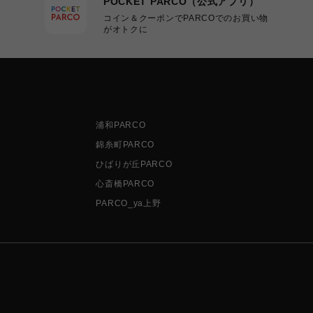
POCKET PARCO（公式アプリ）
コイン＆クーポンでPARCOでのお買い物
がオトクに
浦和PARCO
錦糸町PARCO
ひばりが丘PARCO
心斎橋PARCO
PARCO_ya上野