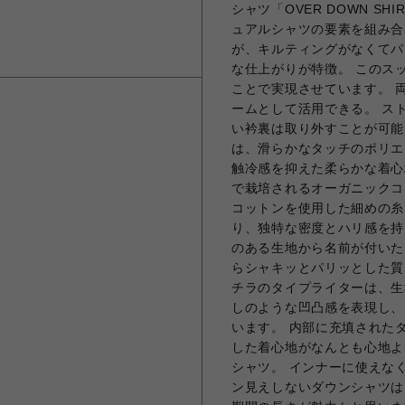
シャツ「OVER DOWN S
ュアルシャツの要素を組み合
が、キルティングがなくてパ
な仕上がりが特徴。 このス
ことで実現させています。 
ームとして活用できる。 ス
い衿裏は取り外すことが可能
は、滑らかなタッチのポリエ
触冷感を抑えた柔らかな着心
で栽培されるオーガニックコ
コットンを使用した細めの糸
り、独特な密度とハリ感を持
のある生地から名前が付いた
らシャキッとパリッとした質
チラのタイプライターは、生
しのような凹凸感を表現し、
います。 内部に充填された
した着心地がなんとも心地よ
シャツ。 インナーに使えな
ン見えしないダウンシャツは