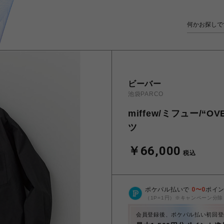
ビーバー
池袋PARCO
miffew/ミフュー/“O
ツ
￥66,000
税込
ポケパル払いで
0
〜
0
ポイ
（1P=1円）※キャンペーン分除
会員登録後、ポケパル払い初回登