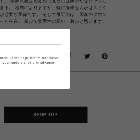
す。 着膨れ感は控えめで見た目は爽やかなシャツな
きる。 地域によりますが、特に春先なんかは４月く
が必要な季節です。 そして最近では、国産のダウン
った存在。 希少で実用性の高い一着かと思います。
ontent of the page before translation.
for your understanding in advance.
SHOP TOP