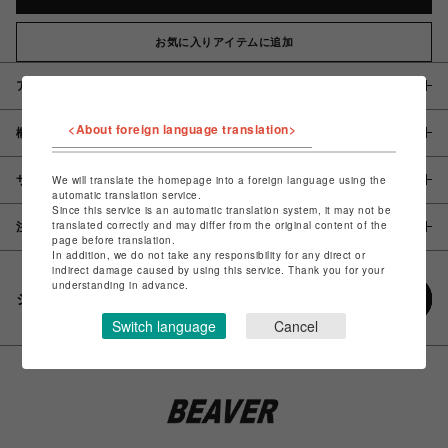
お気に入りアイテムに追加
アイテム説明 / 素材
<About foreign language translation>
概要
サイズ
We will translate the homepage into a foreign language using the
automatic translation service.
Since this service is an automatic translation system, it may not be
translated correctly and may differ from the original content of the
注意事項
page before translation.
In addition, we do not take any responsibility for any direct or
indirect damage caused by using this service. Thank you for your
understanding in advance.
シェアする
Switch language
Cancel