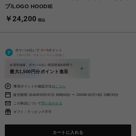
ブ/LOGO HOODIE
￥24,200
税込
ポケパル払いで
0
〜
0
ポイント
（1P=1円）※キャンペーン分除く
会員登録後、ポケパル払い初回登録&利用で
最大1,500円分ポイント進呈
獲得ポイントの確認方法は
こちら
販売期間 2026年03月01日 00時00分 〜 2050年02月14日 23時59分
この商品について
問い合わせる
ギフト：ラッピング不可
カートに入れる