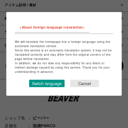
アイテム説明 / 素材
概要
<About foreign language translation>
サイズ
We will translate the homepage into a foreign language using the
注意事項
automatic translation service.
Since this service is an automatic translation system, it may not be
translated correctly and may differ from the original content of the
page before translation.
In addition, we do not take any responsibility for any direct or
シェアする
indirect damage caused by using this service. Thank you for your
understanding in advance.
Switch language
Cancel
ショップ名
ビーバー
店舗名
池袋PARCO