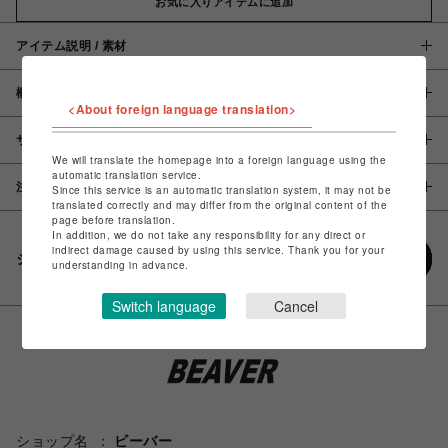
お気に入りアイテムに追加
アイテム説明 / 素材
概要
<About foreign language translation>
サイズ
We will translate the homepage into a foreign language using the
automatic translation service.
注意事項
Since this service is an automatic translation system, it may not be
translated correctly and may differ from the original content of the
page before translation.
In addition, we do not take any responsibility for any direct or
indirect damage caused by using this service. Thank you for your
シェアする
understanding in advance.
Switch language
Cancel
ショップ名
ビーバー