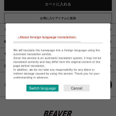
カートに入れる
お気に入りアイテムに追加
アイテム説明 / 素材
<About foreign language translation>
概要
We will translate the homepage into a foreign language using the
サイズ
automatic translation service.
Since this service is an automatic translation system, it may not be
translated correctly and may differ from the original content of the
page before translation.
注意事項
In addition, we do not take any responsibility for any direct or
indirect damage caused by using this service. Thank you for your
understanding in advance.
シェアする
Switch language
Cancel