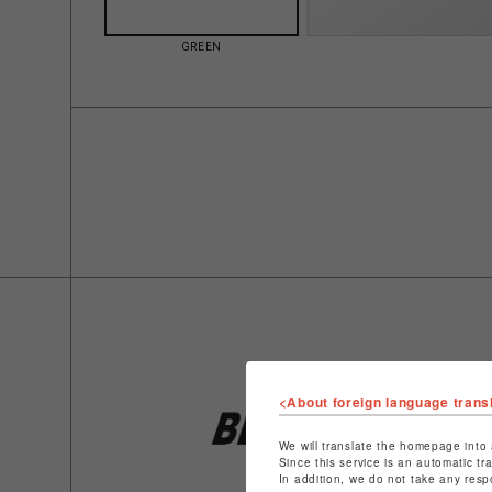
GREEN
<About foreign language trans
We will translate the homepage into 
Since this service is an automatic tr
In addition, we do not take any resp