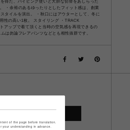
想を得た、パイピング使いと大胆な切替をあしらった
。 ・余裕のあるゆったりとしたフィット感は、創業
ススタイルを演出。 ・秋口にはアウターとして、冬に
性の高い1枚。 スタイリング ・TRACK
8)とセットアップで着て頂くと当時の空気感を再現できるの
ニムは勿論フレアパンツなどとも相性抜群です。
SHOP TOP
ontent of the page before translation.
for your understanding in advance.