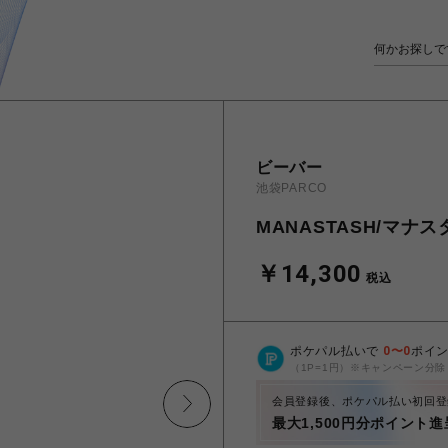
ビーバー
池袋PARCO
MANASTASH/マナスタ
￥14,300
税込
ポケパル払いで
0
〜
0
ポイ
（1P=1円）※キャンペーン分除
会員登録後、ポケパル払い初回登
最大1,500円分ポイント進