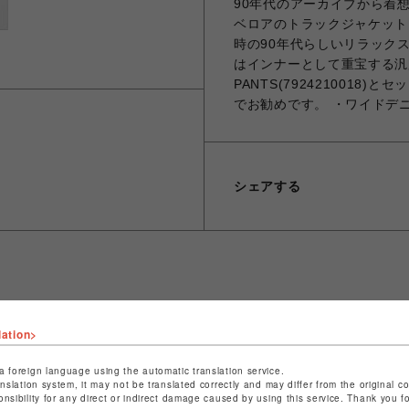
90年代のアーカイブから着
ベロアのトラックジャケット
時の90年代らしいリラック
はインナーとして重宝する汎用
PANTS(792421001
でお勧めです。 ・ワイドデ
シェアする
ショップ名
ビーバー
lation>
店舗名
池袋PARCO
a foreign language using the automatic translation service.
特定商取引法など法令に基づく表記は
こちら
anslation system, it may not be translated correctly and may differ from the original c
onsibility for any direct or indirect damage caused by using this service. Thank you 
ショップお問い合わせは
こちら