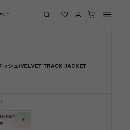
ッシュ/VELVET TRACK JACKET
ント
く
録&利用で
呈