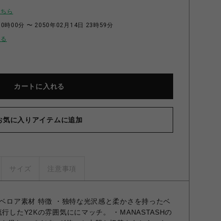
こちら
0時00分 〜 2050年02月14日 23時59分
せる
カートに入れる
お気に入りアイテムに追加
サイズ
注意事項
のベロア素材 特徴 ・独特な光沢感と柔かさを持ったベ
行したY2Kの雰囲気ににマッチ。 ・MANASTASHの