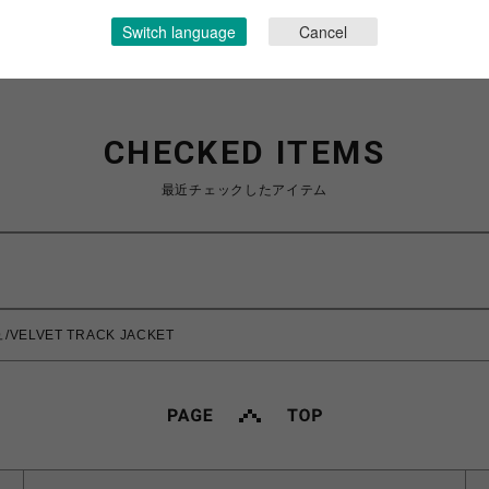
Switch language
Cancel
CHECKED ITEMS
最近チェックしたアイテム
VELVET TRACK JACKET