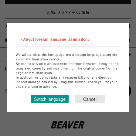
お気に入りアイテムに追加
アイテム説明 / 素材
<About foreign language translation>
概要
サイズ
We will translate the homepage into a foreign language using the
automatic translation service.
Since this service is an automatic translation system, it may not be
translated correctly and may differ from the original content of the
注意事項
page before translation.
In addition, we do not take any responsibility for any direct or
indirect damage caused by using this service. Thank you for your
understanding in advance.
シェアする
Switch language
Cancel