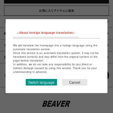
お気に入りアイテムに追加
アイテム説明 / 素材
<About foreign language translation>
概要
サイズ
We will translate the homepage into a foreign language using the
automatic translation service.
Since this service is an automatic translation system, it may not be
translated correctly and may differ from the original content of the
注意事項
page before translation.
In addition, we do not take any responsibility for any direct or
indirect damage caused by using this service. Thank you for your
understanding in advance.
シェアする
Switch language
Cancel