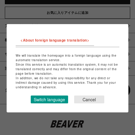
お気に入りアイテムに追加
アイテム説明 / 素材
<About foreign language translation>
概要
サイズ
We will translate the homepage into a foreign language using the
automatic translation service.
Since this service is an automatic translation system, it may not be
注意事項
translated correctly and may differ from the original content of the
page before translation.
In addition, we do not take any responsibility for any direct or
indirect damage caused by using this service. Thank you for your
understanding in advance.
シェアする
Switch language
Cancel