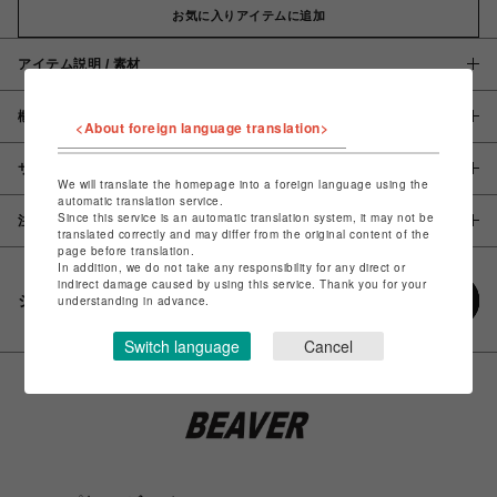
お気に入りアイテムに追加
アイテム説明 / 素材
概要
<About foreign language translation>
サイズ
We will translate the homepage into a foreign language using the
automatic translation service.
Since this service is an automatic translation system, it may not be
注意事項
translated correctly and may differ from the original content of the
page before translation.
In addition, we do not take any responsibility for any direct or
indirect damage caused by using this service. Thank you for your
シェアする
understanding in advance.
Switch language
Cancel