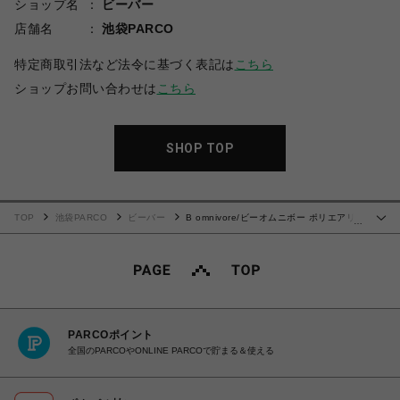
ショップ名
ビーバー
店舗名
池袋PARCO
特定商取引法など法令に基づく表記は
こちら
ショップお問い合わせは
こちら
SHOP TOP
TOP
池袋PARCO
ビーバー
B omnivore/ビーオムニボー ポリエアリ
…
ーＷＪＱＤ 虎 プルオーバーニット
PARCOポイント
全国のPARCOやONLINE PARCOで貯まる＆使える