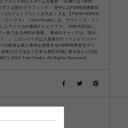
にブランドのピスネームを配置 ・左胸にはTWIN
の文字と山型のグラフィック ・背中にはFBI特別捜査官
)のフォトプリントが大きく入る 【TWIN PEAKS/
・ピークス』（Twin Peaks）は、デヴィッド・リン
したアメリカの連続テレビドラマ。 90年代初頭に、
の一角であるABCが放映。 番組のキャッチは「誰が
？」。 このシリーズは人気者のティーンエイジャー
ーの残虐な殺人事件を捜査するFBI特別捜査官デイ
 全米だけではなく日本も熱狂の渦に巻き込んだ伝説
24 Twin Peaks. All Rights Reserved.