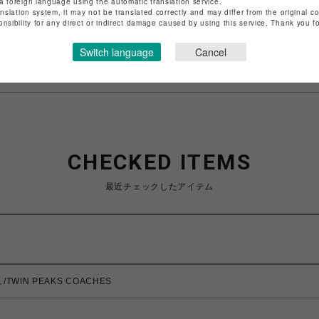
a foreign language using the automatic translation service.
店舗名
池袋PARCO
anslation system, it may not be translated correctly and may differ from the original c
onsibility for any direct or indirect damage caused by using this service. Thank you 
特定商取引法など法令に基づく表記は
こちら
Switch language
Cancel
ショップお問い合わせは
こちら
CHECKED ITEMS
最近チェックしたアイテム
TWIN PEAKS COACHES