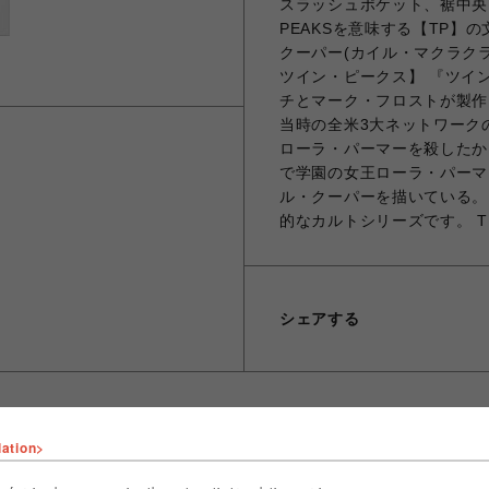
スラッシュポケット、裾中央
PEAKSを意味する【TP】
クーパー(カイル・マクラクラン
ツイン・ピークス】 『ツイン
チとマーク・フロストが製作
当時の全米3大ネットワーク
ローラ・パーマーを殺したか
で学園の女王ローラ・パーマ
ル・クーパーを描いている。
的なカルトシリーズです。 TM(C) 20
シェアする
lation>
ショップ名
ビーバー