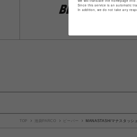
We will translate the homepage into 
Since this service is an automatic tr
In addition, we do not take any resp
TOP
池袋PARCO
ビーバー
MANASTASH/マナスタッシュ/