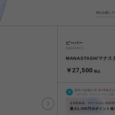
ビーバー
池袋PARCO
MANASTASH/マナスタ
￥27,500
税込
ポケパル払いで
0
〜
0
ポイ
（1P=1円）※キャンペーン分除
会員登録後、ポケパル払い初回登
最大1,500円分ポイント進