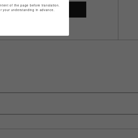
ontent of the page before translation.
SHOP TOP
for your understanding in advance.