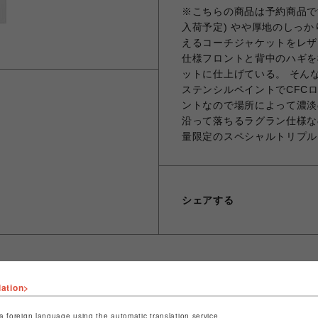
※こちらの商品は予約商品です
入荷予定) やや厚地のしっか
えるコーチジャケットをレザ
仕様フロントと背中のハギを
ットに仕上げている。 そんな、Sc
ステンシルペイントでCFC
ントなので場所によって濃淡
沿って落ちるラグラン仕様な
量限定のスペシャルトリプル
シェアする
lation>
ショップ名
ビーバー
a foreign language using the automatic translation service.