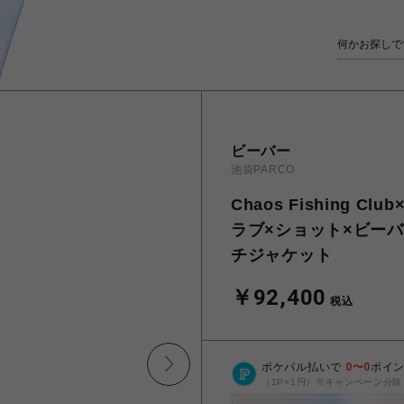
ビーバー
池袋PARCO
Chaos Fishing C
ラブ×ショット×ビーバー
チジャケット
￥92,400
税込
ポケパル払いで
0
〜
0
ポイ
（1P=1円）※キャンペーン分除