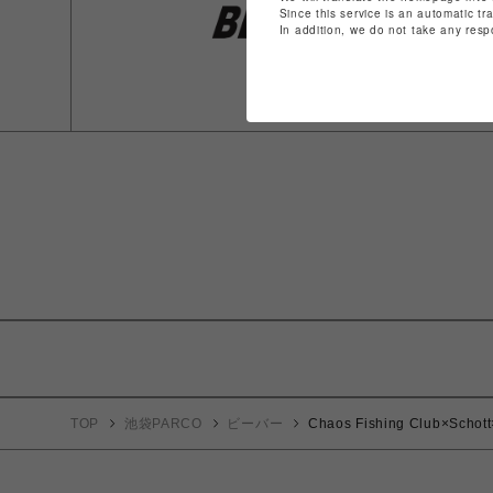
Since this service is an automatic tr
In addition, we do not take any resp
TOP
池袋PARCO
ビーバー
Chaos Fishing Clu