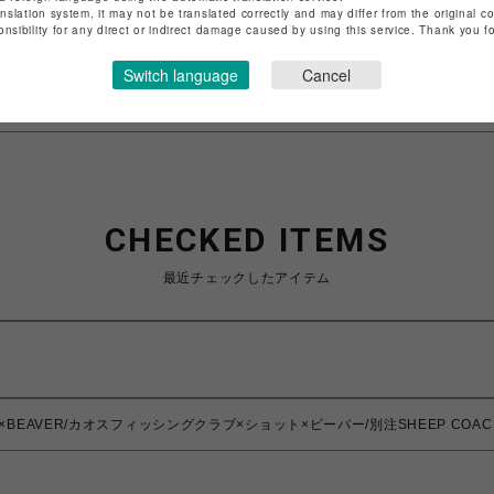
店舗名
池袋PARCO
anslation system, it may not be translated correctly and may differ from the original c
onsibility for any direct or indirect damage caused by using this service. Thank you 
特定商取引法など法令に基づく表記は
こちら
Switch language
Cancel
ショップお問い合わせは
こちら
CHECKED ITEMS
最近チェックしたアイテム
b×Schott×BEAVER/カオスフィッシングクラブ×ショット×ビーバー/別注SHEEP C