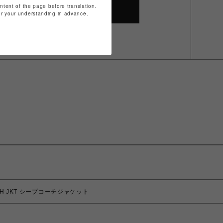
ontent of the page before translation.
SHOP TOP
for your understanding in advance.
OACH JKT シープコーチジャケット