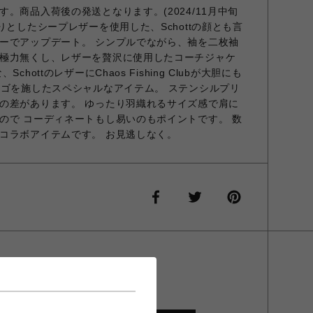
。商品入荷後の発送となります。(2024/11月中旬
りとしたシープレザーを使用した、Schottの顔とも言
ーでアップデート。 シンプルでながら、袖を二枚袖
極力無くし、レザーを贅沢に使用したコーチジャケ
hottのレザーにChaos Fishing Clubが大胆にも
ロゴを施したスペシャルなアイテム。 ステンシルプリ
の差があります。 ゆったり羽織れるサイズ感で肩に
ので コーディネートもし易いのもポイントです。 数
コラボアイテムです。 お見逃しなく。