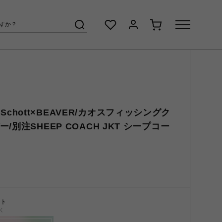
lub×Schott×BEAVER/カオスフィッシングク
/別注SHEEP COACH JKT シープコー
ント
く