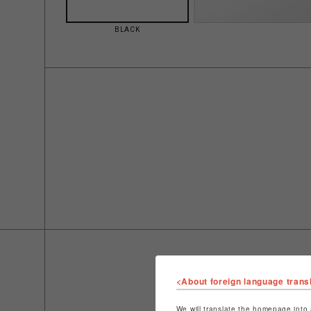
BLACK
<About foreign language trans
We will translate the homepage into 