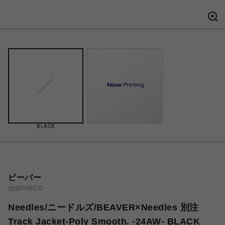
BLACK
ビーバー
池袋PARCO
Needles/ニードルズ/BEAVER×Needles 別注
Track Jacket-Poly Smooth. -24AW- BLACK