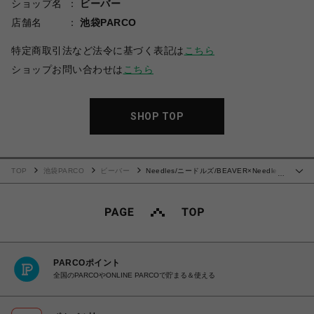
ショップ名
ビーバー
店舗名
池袋PARCO
特定商取引法など法令に基づく表記は
こちら
ショップお問い合わせは
こちら
SHOP TOP
TOP
池袋PARCO
ビーバー
Needles/ニードルズ/BEAVER×Needles
…
別注Track Jacket-Poly Smooth. -24AW- BLACK
PARCOポイント
全国のPARCOやONLINE PARCOで貯まる＆使える