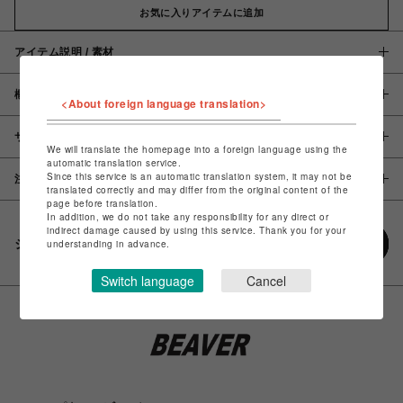
お気に入りアイテムに追加
アイテム説明 / 素材
概要
<About foreign language translation>
サイズ
We will translate the homepage into a foreign language using the
automatic translation service.
Since this service is an automatic translation system, it may not be
注意事項
translated correctly and may differ from the original content of the
page before translation.
In addition, we do not take any responsibility for any direct or
indirect damage caused by using this service. Thank you for your
シェアする
understanding in advance.
Switch language
Cancel