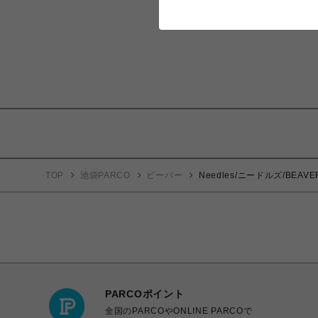
TOP
池袋PARCO
ビーバー
Needles/ニードルズ/BEAVER×N
PARCOポイント
全国のPARCOやONLINE PARCOで