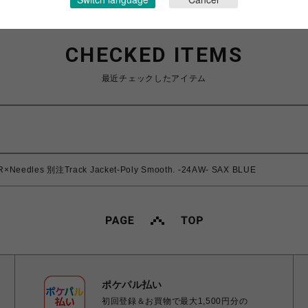
CHECKED ITEMS
最近チェックしたアイテム
eedles 別注Track Jacket-Poly Smooth. -24AW- SAX BLUE
ポケパル払い
初回登録＆お買物で最大1,500円分の