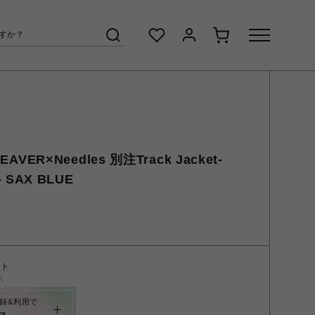
AVER×Needles 別注Track Jacket-
- SAX BLUE
ント
く
録&利用で