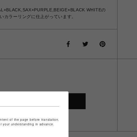
L×BLACK,SAX×PURPLE,BEIGE×BLACK WHITEの
いカラーリングに仕上がっています。
SHOP TOP
ontent of the page before translation.
for your understanding in advance.