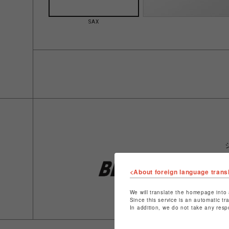
SAX
<About foreign language trans
We will translate the homepage into 
Since this service is an automatic tr
In addition, we do not take any resp