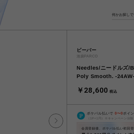
ビーバー
池袋PARCO
Needles/ニードルズ/BE
Poly Smooth. -24AW
￥28,600
税込
ポケパル払いで
0
〜
0
ポイ
（1P=1円）※キャンペーン分除
会員登録後、ポケパル払い初回登