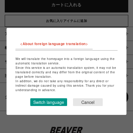
カートに入れる
お気に入りアイテムに追加
アイテム説明 / 素材
<About foreign language translation>
概要
We will translate the homepage into a foreign language using the
サイズ
automatic translation service.
Since this service is an automatic translation system, it may not be
translated correctly and may differ from the original content of the
注意事項
page before translation.
In addition, we do not take any responsibility for any direct or
indirect damage caused by using this service. Thank you for your
understanding in advance.
シェアする
Switch language
Cancel