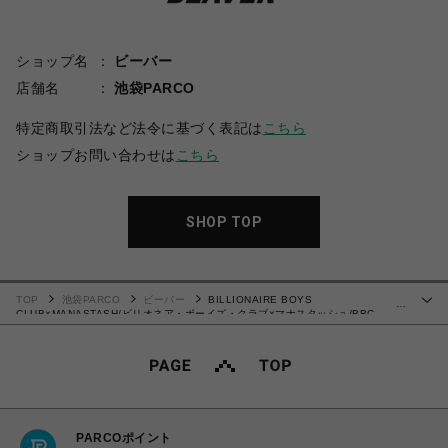
ショップ名
ビーバー
店舗名
池袋PARCO
特定商取引法など法令に基づく表記は
こちら
ショップお問い合わせは
こちら
SHOP TOP
TOP
池袋PARCO
ビーバー
BILLIONAIRE BOYS
…
CLUB×MANASTASH/ビリオネア・ボーイズ・クラブ×マナスタッシュ/BBC
MOHAIR CARDIGAN WITH BADGE/モヘアカーディガン ウィズ バッジ
PARCOポイント