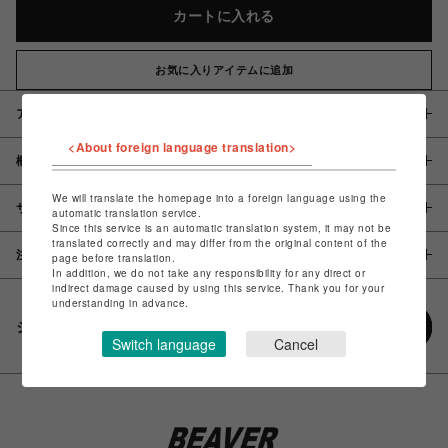
カートに入れる
お気に入りアイテムに追加
アイテム説明 / 素材
<About foreign language translation>
概要
We will translate the homepage into a foreign language using the
サイズ
automatic translation service.
Since this service is an automatic translation system, it may not be
translated correctly and may differ from the original content of the
注意事項
page before translation.
In addition, we do not take any responsibility for any direct or
indirect damage caused by using this service. Thank you for your
understanding in advance.
シェアする
Switch language
Cancel