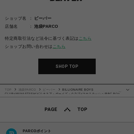
ショップ名
ビーバー
店舗名
池袋PARCO
特定商取引法など法令に基づく表記は
こちら
ショップお問い合わせは
こちら
SHOP TOP
TOP
池袋PARCO
ビーバー
BILLIONAIRE BOYS
…
CLUB×MANASTASH/ビリオネア・ボーイズ・クラブ×マナスタッシュ/BBC BOA
VARSITY JACKET WITH BADG/ボア バーシティジャケット ウィズ バッジ
PARCOポイント