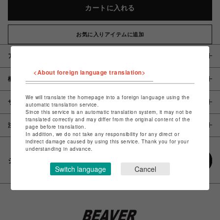
カートに入れる
お気に入りアイテムに追加
アイテム説明 / 素材
<About foreign language translation>
概要
We will translate the homepage into a foreign language using the
サイズ
automatic translation service.
Since this service is an automatic translation system, it may not be
translated correctly and may differ from the original content of the
注意事項
page before translation.
In addition, we do not take any responsibility for any direct or
indirect damage caused by using this service. Thank you for your
understanding in advance.
シェアする
Switch language
Cancel