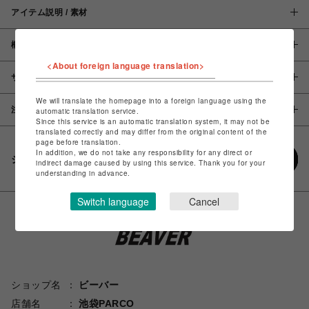
アイテム説明 / 素材
概要
<About foreign language translation>
サイズ
We will translate the homepage into a foreign language using the
注意事項
automatic translation service.
Since this service is an automatic translation system, it may not be
translated correctly and may differ from the original content of the
page before translation.
In addition, we do not take any responsibility for any direct or
シェアする
indirect damage caused by using this service. Thank you for your
understanding in advance.
Switch language
Cancel
ショップ名
ビーバー
店舗名
池袋PARCO