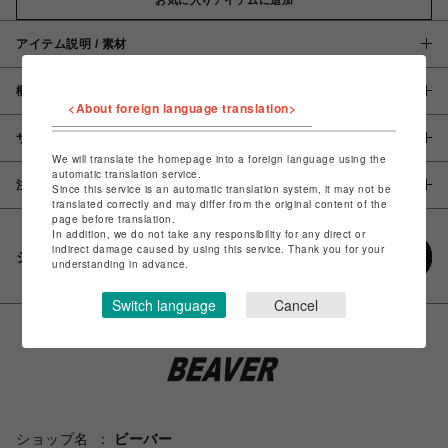
アイテム説明 / 素材
概要
<About foreign language translation>
サイズ
We will translate the homepage into a foreign language using the
automatic translation service.
注意事項
Since this service is an automatic translation system, it may not be
translated correctly and may differ from the original content of the
page before translation.
In addition, we do not take any responsibility for any direct or
indirect damage caused by using this service. Thank you for your
シェアする
understanding in advance.
Switch language
Cancel
ショップ名
ビーバー