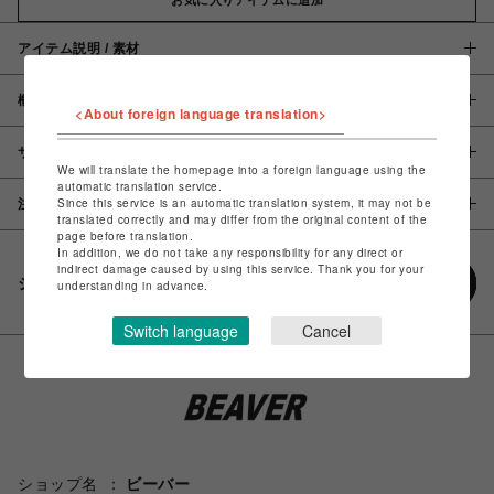
アイテム説明 / 素材
概要
<About foreign language translation>
サイズ
We will translate the homepage into a foreign language using the
automatic translation service.
Since this service is an automatic translation system, it may not be
注意事項
translated correctly and may differ from the original content of the
page before translation.
In addition, we do not take any responsibility for any direct or
indirect damage caused by using this service. Thank you for your
シェアする
understanding in advance.
Switch language
Cancel
ショップ名
ビーバー