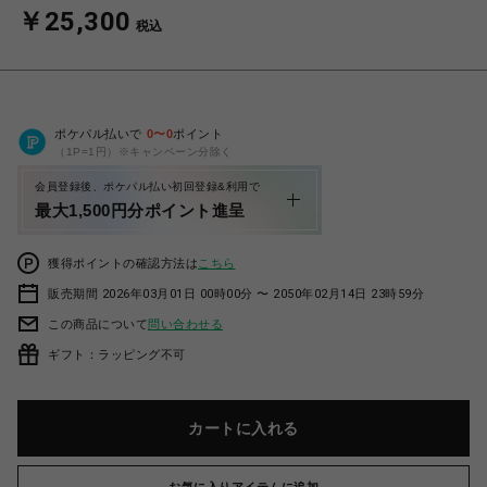
￥25,300
税込
ポケパル払いで
0
〜
0
ポイント
（1P=1円）※キャンペーン分除く
会員登録後、ポケパル払い初回登録&利用で
最大1,500円分ポイント進呈
獲得ポイントの確認方法は
こちら
販売期間 2026年03月01日 00時00分 〜 2050年02月14日 23時59分
この商品について
問い合わせる
ギフト：ラッピング不可
カートに入れる
お気に入りアイテムに追加