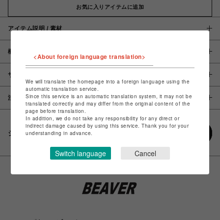
お気に入りアイテムに追加
アイテム説明 / 素材
概要
<About foreign language translation>
サイズ
We will translate the homepage into a foreign language using the
automatic translation service.
Since this service is an automatic translation system, it may not be
注意事項
translated correctly and may differ from the original content of the
page before translation.
In addition, we do not take any responsibility for any direct or
indirect damage caused by using this service. Thank you for your
シェアする
understanding in advance.
Switch language
Cancel