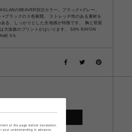
AGLANのBEAVER別注カラー。ブラック×グレー、
ト×ブラックの３色展開。 ストレッチ性のある素材を
のある、しっかりとした生地感が特徴です。 胸と背面
大漁旗のプリントがはいります。 50% RAYON
ANE 5％
SHOP TOP
ontent of the page before translation.
for your understanding in advance.