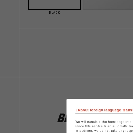
BLACK
<About foreign language trans
We will translate the homepage into 
Since this service is an automatic tr
In addition, we do not take any resp