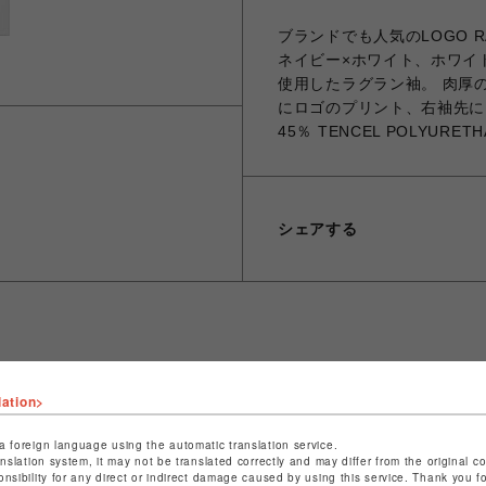
ブランドでも人気のLOGO R
ネイビー×ホワイト、ホワイ
使用したラグラン袖。 肉厚
にロゴのプリント、右袖先には
45％ TENCEL POLYURETH
シェアする
ショップ名
ビーバー
lation>
店舗名
池袋PARCO
a foreign language using the automatic translation service.
特定商取引法など法令に基づく表記は
こちら
anslation system, it may not be translated correctly and may differ from the original c
onsibility for any direct or indirect damage caused by using this service. Thank you 
ショップお問い合わせは
こちら