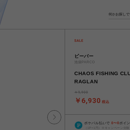
ビーバー
池袋PARCO
CHAOS FISHING 
RAGLAN
￥9,900
￥6,930
税込
ポケパル払いで
0
〜
0
ポイ
（1P=1円）※キャンペーン分除