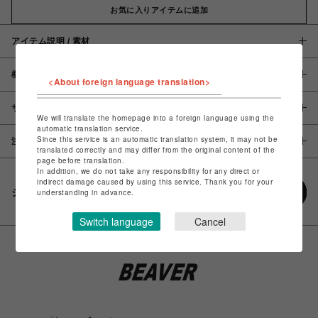
お気に入りアイテムに追加
アイテム説明 / 素材
概要
<About foreign language translation>
サイズ
We will translate the homepage into a foreign language using the
automatic translation service.
Since this service is an automatic translation system, it may not be
注意事項
translated correctly and may differ from the original content of the
page before translation.
In addition, we do not take any responsibility for any direct or
indirect damage caused by using this service. Thank you for your
シェアする
understanding in advance.
Switch language
Cancel