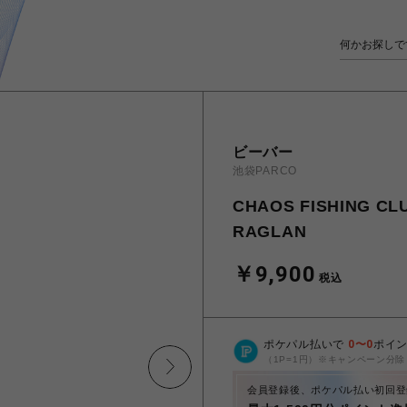
ビーバー
池袋PARCO
CHAOS FISHING 
RAGLAN
￥9,900
税込
ポケパル払いで
0
〜
0
ポイ
（1P=1円）※キャンペーン分除
会員登録後、ポケパル払い初回登