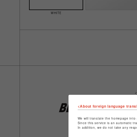
WHITE
<About foreign language trans
We will translate the homepage into 
Since this service is an automatic tr
In addition, we do not take any resp