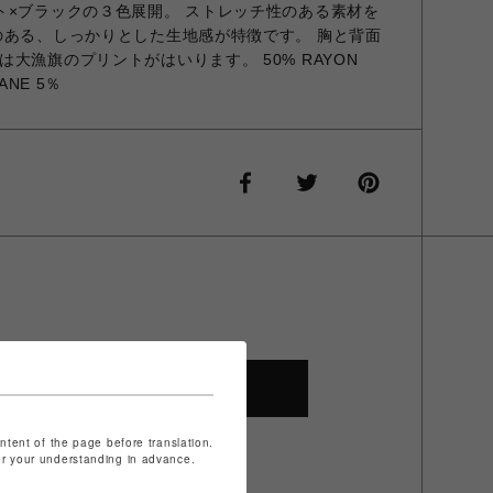
ト×ブラックの３色展開。 ストレッチ性のある素材を
のある、しっかりとした生地感が特徴です。 胸と背面
大漁旗のプリントがはいります。 50% RAYON
ANE 5％
SHOP TOP
ontent of the page before translation.
for your understanding in advance.