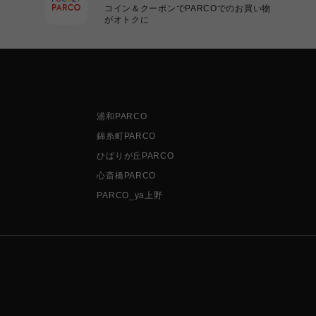
コイン＆クーポンでPARCOでのお買い物
がオトクに
浦和PARCO
錦糸町PARCO
ひばりが丘PARCO
心斎橋PARCO
PARCO_ya上野