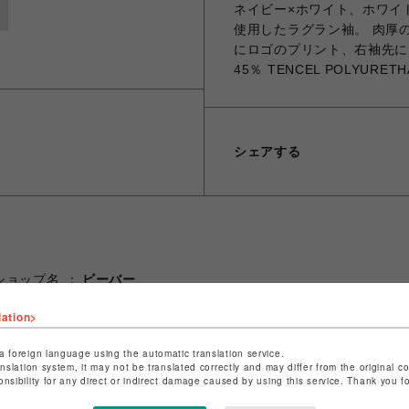
ネイビー×ホワイト、ホワイ
使用したラグラン袖。 肉厚
にロゴのプリント、右袖先には
45％ TENCEL POLYURETH
シェアする
ショップ名
ビーバー
店舗名
池袋PARCO
lation>
特定商取引法など法令に基づく表記は
こちら
a foreign language using the automatic translation service.
ショップお問い合わせは
こちら
anslation system, it may not be translated correctly and may differ from the original c
onsibility for any direct or indirect damage caused by using this service. Thank you 