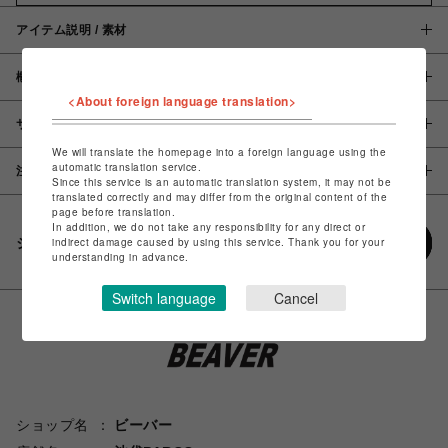
アイテム説明 / 素材
概要
<About foreign language translation>
サイズ
We will translate the homepage into a foreign language using the
automatic translation service.
注意事項
Since this service is an automatic translation system, it may not be
translated correctly and may differ from the original content of the
page before translation.
In addition, we do not take any responsibility for any direct or
シェアする
indirect damage caused by using this service. Thank you for your
understanding in advance.
Switch language
Cancel
ショップ名
ビーバー