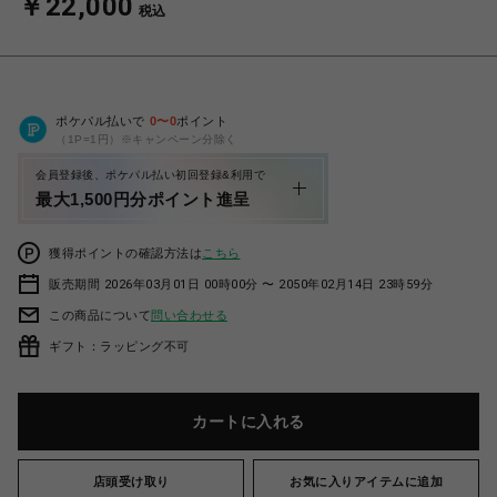
￥22,000
税込
ポケパル払いで
0
〜
0
ポイント
（1P=1円）※キャンペーン分除く
会員登録後、ポケパル払い初回登録&利用で
最大1,500円分ポイント進呈
獲得ポイントの確認方法は
こちら
販売期間 2026年03月01日 00時00分 〜 2050年02月14日 23時59分
この商品について
問い合わせる
ギフト：ラッピング不可
カートに入れる
店頭受け取り
お気に入りアイテムに追加