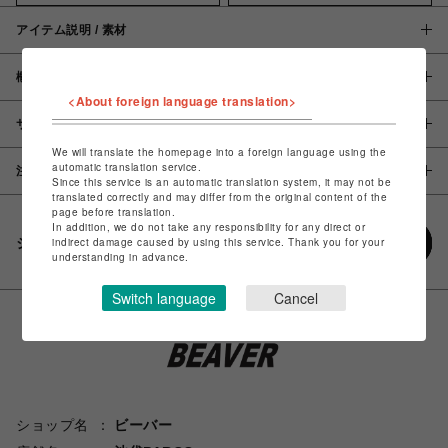
アイテム説明 / 素材
概要
<About foreign language translation>
サイズ
We will translate the homepage into a foreign language using the
automatic translation service.
注意事項
Since this service is an automatic translation system, it may not be
translated correctly and may differ from the original content of the
page before translation.
In addition, we do not take any responsibility for any direct or
シェアする
indirect damage caused by using this service. Thank you for your
understanding in advance.
Switch language
Cancel
ショップ名
ビーバー