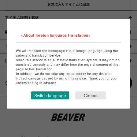
お気に入りアイテムに追加
アイテム説明 / 素材
概要
<About foreign language translation>
サイズ
We will translate the homepage into a foreign language using the
automatic translation service.
Since this service is an automatic translation system, it may not be
注意事項
translated correctly and may differ from the original content of the
page before translation.
In addition, we do not take any responsibility for any direct or
indirect damage caused by using this service. Thank you for your
シェアする
understanding in advance.
Switch language
Cancel