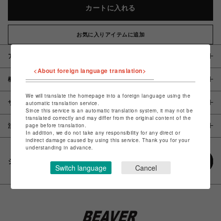
カートに入れる
お気に入りアイテムに追加
アイテム説明 / 素材
<About foreign language translation>
概要
We will translate the homepage into a foreign language using the
サイズ
automatic translation service.
Since this service is an automatic translation system, it may not be
translated correctly and may differ from the original content of the
page before translation.
注意事項
In addition, we do not take any responsibility for any direct or
indirect damage caused by using this service. Thank you for your
understanding in advance.
シェアする
Switch language
Cancel