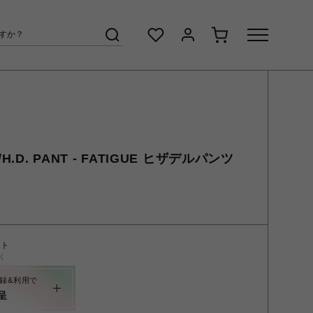
H.D. PANT - FATIGUE ヒザデルパンツ
ント
く
録&利用で
呈