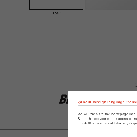
BLACK
<About foreign language trans
We will translate the homepage into 
Since this service is an automatic tr
In addition, we do not take any resp