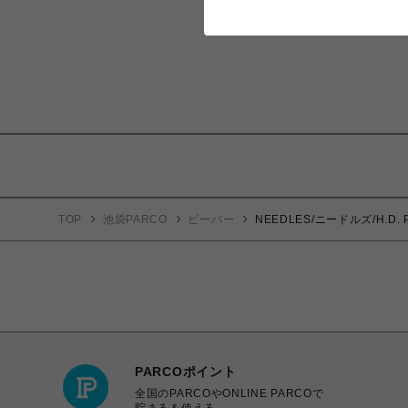
TOP
池袋PARCO
ビーバー
NEEDLES/ニードルズ/H.D. 
PARCOポイント
全国のPARCOやONLINE PARCOで
貯まる＆使える