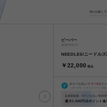
ビーバー
池袋PARCO
NEEDLES/ニードルズ/
￥22,000
税込
ポケパル払いで
0
〜
0
ポイ
（1P=1円）※キャンペーン分除
会員登録後、ポケパル払い初回登
最大1,500円分ポイント進