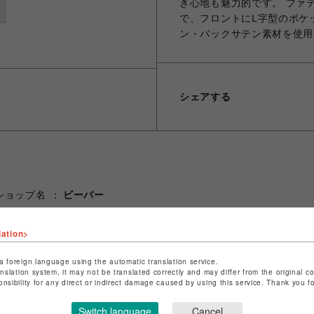
き心地も魅力的です。 ファ
で、フロントにL字型のポケ
ン・バックサテン素材を使用
シェアする
ショップ名
ビーバー
店舗名
池袋PARCO
lation>
特定商取引法など法令に基づく表記は
こちら
ショップお問い合わせは
こちら
a foreign language using the automatic translation service.
anslation system, it may not be translated correctly and may differ from the original c
onsibility for any direct or indirect damage caused by using this service. Thank you 
Switch language
Cancel