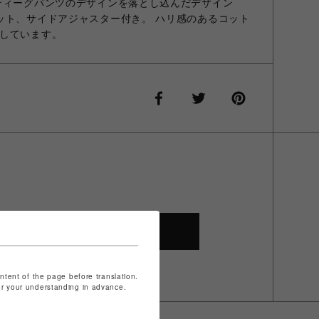
ティーグパンツのデザインを落とし込んだデザイン
ット、サイドアジャスター付き。 ハリ感のあるコット
しています。
SHOP TOP
ontent of the page before translation.
for your understanding in advance.