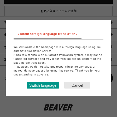
お気に入りアイテムに追加
アイテム説明 / 素材
<About foreign language translation>
概要
サイズ
We will translate the homepage into a foreign language using the
automatic translation service.
Since this service is an automatic translation system, it may not be
translated correctly and may differ from the original content of the
注意事項
page before translation.
In addition, we do not take any responsibility for any direct or
indirect damage caused by using this service. Thank you for your
understanding in advance.
シェアする
Switch language
Cancel