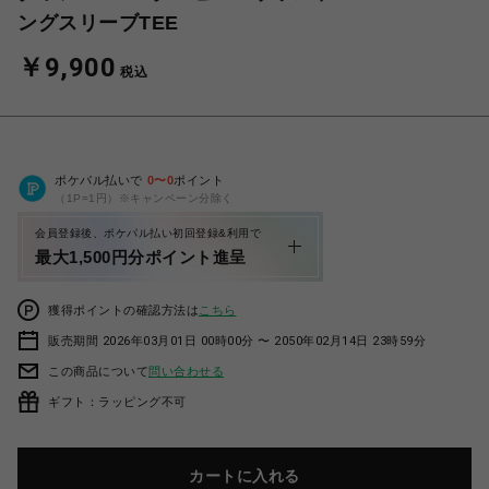
ングスリーブTEE
￥9,900
税込
ポケパル払いで
0
〜
0
ポイント
（1P=1円）※キャンペーン分除く
会員登録後、ポケパル払い初回登録&利用で
最大1,500円分ポイント進呈
獲得ポイントの確認方法は
こちら
販売期間 2026年03月01日 00時00分 〜 2050年02月14日 23時59分
この商品について
問い合わせる
ギフト：ラッピング不可
カートに入れる