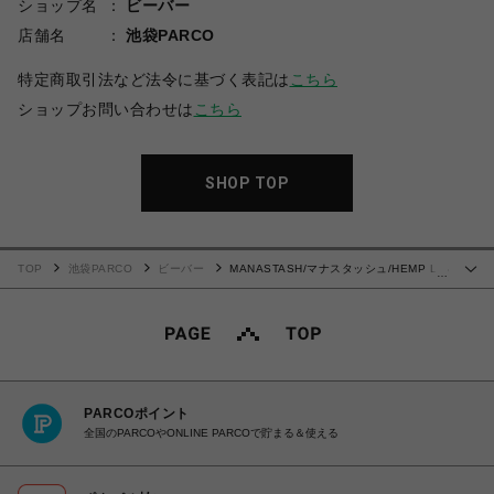
ショップ名
ビーバー
店舗名
池袋PARCO
特定商取引法など法令に基づく表記は
こちら
ショップお問い合わせは
こちら
SHOP TOP
TOP
池袋PARCO
ビーバー
MANASTASH/マナスタッシュ/HEMP L/S
…
TEE YAKA-VEGAS
PARCOポイント
全国のPARCOやONLINE PARCOで貯まる＆使える