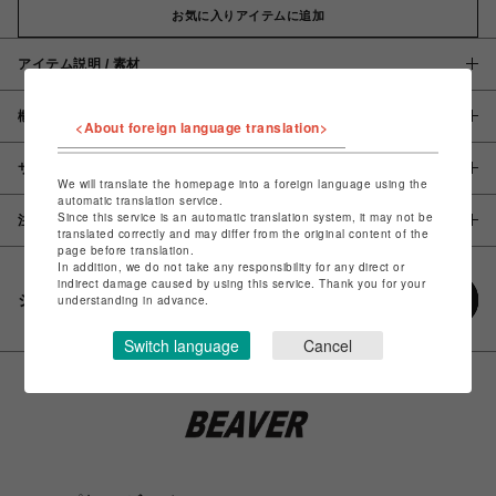
お気に入りアイテムに追加
アイテム説明 / 素材
概要
<About foreign language translation>
サイズ
We will translate the homepage into a foreign language using the
automatic translation service.
Since this service is an automatic translation system, it may not be
注意事項
translated correctly and may differ from the original content of the
page before translation.
In addition, we do not take any responsibility for any direct or
indirect damage caused by using this service. Thank you for your
シェアする
understanding in advance.
Switch language
Cancel