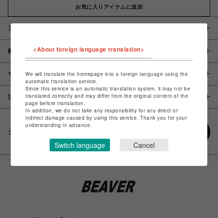
お気に入りアイテムに追加
アイテム説明 / 素材
<About foreign language translation>
概要
サイズ
We will translate the homepage into a foreign language using the
automatic translation service.
Since this service is an automatic translation system, it may not be
translated correctly and may differ from the original content of the
注意事項
page before translation.
In addition, we do not take any responsibility for any direct or
indirect damage caused by using this service. Thank you for your
understanding in advance.
シェアする
Switch language
Cancel