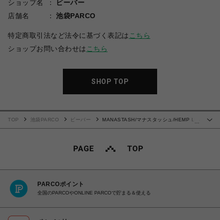
ショップ名
ビーバー
店舗名
池袋PARCO
特定商取引法など法令に基づく表記は
こちら
ショップお問い合わせは
こちら
SHOP TOP
TOP
池袋PARCO
ビーバー
MANASTASH/マナスタッシュ/HEMP L/S
…
TEE BINGO /ヘンプ ロングスリーブTシャツ
PARCOポイント
全国のPARCOやONLINE PARCOで貯まる＆使える