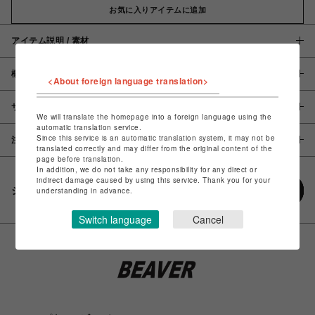
お気に入りアイテムに追加
アイテム説明 / 素材
概要
<About foreign language translation>
サイズ
We will translate the homepage into a foreign language using the
automatic translation service.
Since this service is an automatic translation system, it may not be
注意事項
translated correctly and may differ from the original content of the
page before translation.
In addition, we do not take any responsibility for any direct or
indirect damage caused by using this service. Thank you for your
シェアする
understanding in advance.
Switch language
Cancel